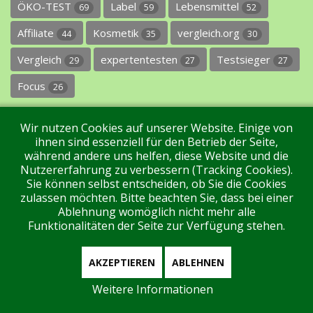
ÖKO-TEST
Label
Lebensmittel
69
59
52
Affiliate
Kosmetik
vergleich.org
44
35
30
Vergleich
expertentesten
Testsieger
29
27
27
Focus
26
Wir nutzen Cookies auf unserer Website. Einige von
ihnen sind essenziell für den Betrieb der Seite,
während andere uns helfen, diese Website und die
Nutzererfahrung zu verbessern (Tracking Cookies).
Sie können selbst entscheiden, ob Sie die Cookies
Impressum
Datenschutz
Über uns
Kontakt
zulassen möchten. Bitte beachten Sie, dass bei einer
Ablehnung womöglich nicht mehr alle
Funktionalitäten der Seite zur Verfügung stehen.
Tags
Unterstützen Sie uns!
Login
AKZEPTIEREN
ABLEHNEN
Weitere Informationen
Aktuell sind 49 Gäste und keine Mitglieder online