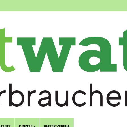
USST?
PRESSE
UNSER VEREIN