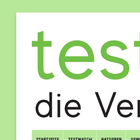
STARTSEITE
TESTWATCH
RATGEBER
GEW