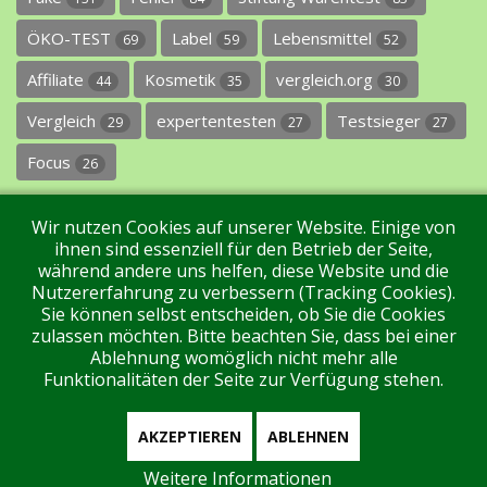
ÖKO-TEST
Label
Lebensmittel
69
59
52
Affiliate
Kosmetik
vergleich.org
44
35
30
Vergleich
expertentesten
Testsieger
29
27
27
Focus
26
Wir nutzen Cookies auf unserer Website. Einige von
ihnen sind essenziell für den Betrieb der Seite,
während andere uns helfen, diese Website und die
Nutzererfahrung zu verbessern (Tracking Cookies).
Sie können selbst entscheiden, ob Sie die Cookies
Impressum
Datenschutz
Über uns
Kontakt
zulassen möchten. Bitte beachten Sie, dass bei einer
Ablehnung womöglich nicht mehr alle
Funktionalitäten der Seite zur Verfügung stehen.
Tags
Unterstützen Sie uns!
Login
AKZEPTIEREN
ABLEHNEN
Weitere Informationen
Aktuell sind 274 Gäste und keine Mitglieder online