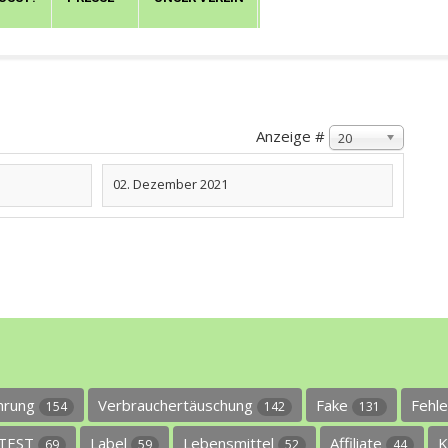
Anzeige #
20
02. Dezember 2021
ührung
Verbrauchertäuschung
Fake
Fehl
154
142
131
TEST
Label
Lebensmittel
Affiliate
K
69
59
52
44