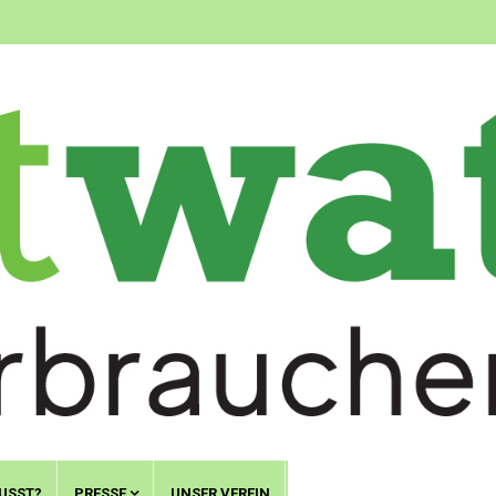
USST?
PRESSE
UNSER VEREIN