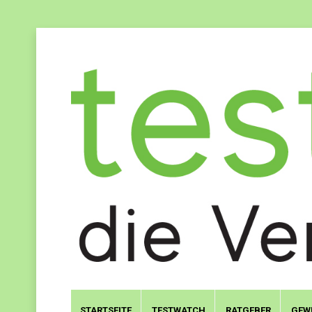
STARTSEITE
TESTWATCH
RATGEBER
GEW