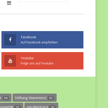
Facebook
Auf Facebook empfehlen
Youtube
Folge uns auf Youtube
er
Stiftung Warentest
84
83
osmetik
vergleich.org
35
30