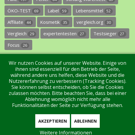
ÖKO-TEST
Label
Lebensmittel
69
59
52
Affiliate
Kosmetik
vergleich.org
44
35
30
Vergleich
expertentesten
Testsieger
29
27
27
Focus
26
Wir nutzen Cookies auf unserer Website. Einige von
ihnen sind essenziell für den Betrieb der Seite,
während andere uns helfen, diese Website und die
Nutzererfahrung zu verbessern (Tracking Cookies).
Sie können selbst entscheiden, ob Sie die Cookies
Impressum
Datenschutz
Über uns
Kontakt
zulassen möchten. Bitte beachten Sie, dass bei einer
Ablehnung womöglich nicht mehr alle
Funktionalitäten der Seite zur Verfügung stehen.
Tags
Unterstützen Sie uns!
Login
AKZEPTIEREN
ABLEHNEN
Weitere Informationen
Aktuell sind 238 Gäste und keine Mitglieder online