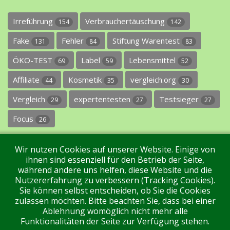
Irreführung
Verbrauchertäuschung
154
142
Fake
Fehler
Stiftung Warentest
131
84
83
ÖKO-TEST
Label
Lebensmittel
69
59
52
Affiliate
Kosmetik
vergleich.org
44
35
30
Vergleich
expertentesten
Testsieger
29
27
27
Focus
26
Wir nutzen Cookies auf unserer Website. Einige von
ihnen sind essenziell für den Betrieb der Seite,
während andere uns helfen, diese Website und die
Nutzererfahrung zu verbessern (Tracking Cookies).
Sie können selbst entscheiden, ob Sie die Cookies
Impressum
Datenschutz
Über uns
Kontakt
zulassen möchten. Bitte beachten Sie, dass bei einer
Ablehnung womöglich nicht mehr alle
Funktionalitäten der Seite zur Verfügung stehen.
Tags
Unterstützen Sie uns!
Login