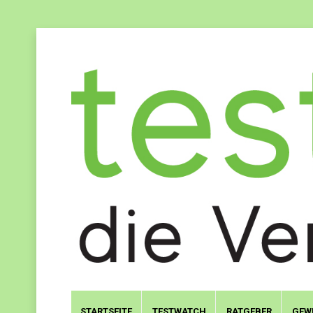
STARTSEITE
TESTWATCH
RATGEBER
GEW