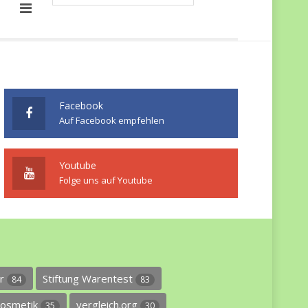
Facebook
Auf Facebook empfehlen
Youtube
Folge uns auf Youtube
er
Stiftung Warentest
84
83
osmetik
vergleich.org
35
30