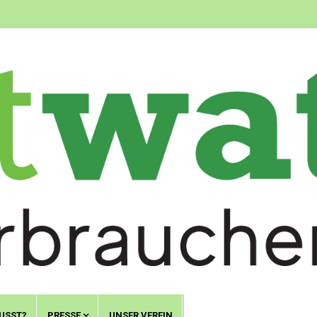
USST?
PRESSE
UNSER VEREIN