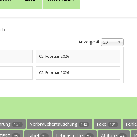
ch
Anzeige #
20
05. Februar 2026
05. Februar 2026
ührung
Verbrauchertäuschung
Fake
Fehl
154
142
131
TEST
Label
Lebensmittel
Affiliate
K
69
59
52
44