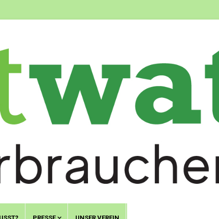
USST?
PRESSE
UNSER VEREIN