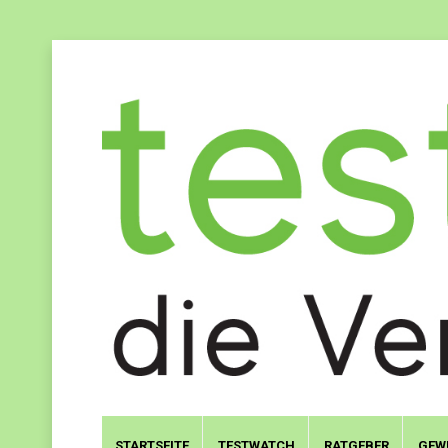
STARTSEITE
TESTWATCH
RATGEBER
GEW