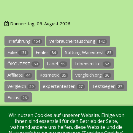
Donnerstag, 06. August 2026
Irreführung
Verbrauchertäuschung
154
142
Fake
Fehler
Stiftung Warentest
131
84
83
ÖKO-TEST
Label
Lebensmittel
69
59
52
Affiliate
Kosmetik
vergleich.org
44
35
30
Vergleich
expertentesten
Testsieger
29
27
27
Focus
26
Wir nutzen Cookies auf unserer Website. Einige von
ihnen sind essenziell für den Betrieb der Seite,
während andere uns helfen, diese Website und die