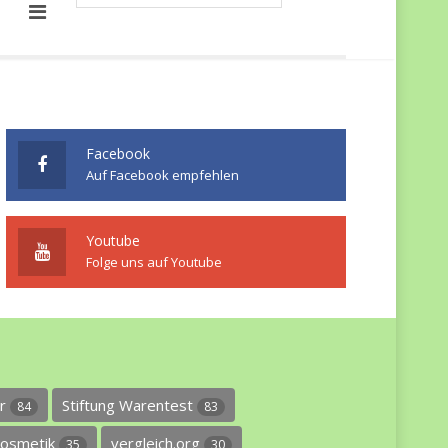
Facebook
Auf Facebook empfehlen
Youtube
Folge uns auf Youtube
er
Stiftung Warentest
84
83
osmetik
vergleich.org
35
30