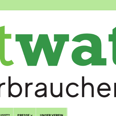
USST?
PRESSE
UNSER VEREIN