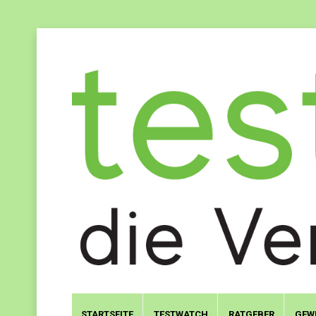
STARTSEITE
TESTWATCH
RATGEBER
GEW