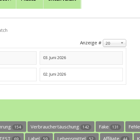
tch
Anzeige #
20
03. Juni 2026
02. Juni 2026
ührung
Verbrauchertäuschung
Fake
Fehl
154
142
131
TEST
Label
Lebensmittel
Affiliate
K
69
59
52
44