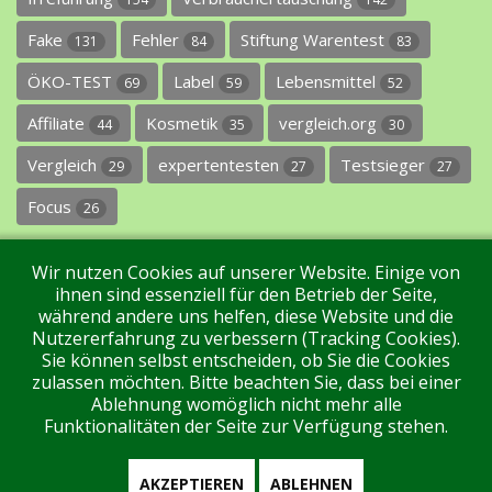
Fake
Fehler
Stiftung Warentest
131
84
83
ÖKO-TEST
Label
Lebensmittel
69
59
52
Affiliate
Kosmetik
vergleich.org
44
35
30
Vergleich
expertentesten
Testsieger
29
27
27
Focus
26
Wir nutzen Cookies auf unserer Website. Einige von
ihnen sind essenziell für den Betrieb der Seite,
während andere uns helfen, diese Website und die
Nutzererfahrung zu verbessern (Tracking Cookies).
Sie können selbst entscheiden, ob Sie die Cookies
Impressum
Datenschutz
Über uns
Kontakt
zulassen möchten. Bitte beachten Sie, dass bei einer
Ablehnung womöglich nicht mehr alle
Funktionalitäten der Seite zur Verfügung stehen.
Tags
Unterstützen Sie uns!
Login
AKZEPTIEREN
ABLEHNEN