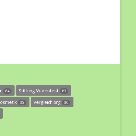
er
Stiftung Warentest
84
83
osmetik
vergleich.org
35
30