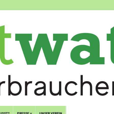
USST?
PRESSE
UNSER VEREIN