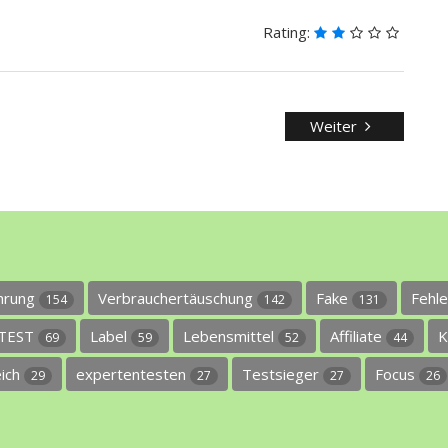
Rating:
Weiter
ührung
Verbrauchertäuschung
Fake
Fehl
154
142
131
TEST
Label
Lebensmittel
Affiliate
K
69
59
52
44
eich
expertentesten
Testsieger
Focus
29
27
27
26