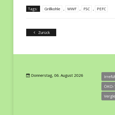
Tags:
Grillkohle
,
WWF
,
FSC
,
PEFC
Zurück
Donnerstag, 06. August 2026
Irref
ÖKO-
Vergl