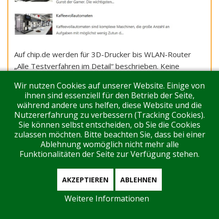
Auf chip.de werden für 3D-Drucker bis WLAN-Router
„Alle Testverfahren im Detail“ beschrieben. Keine
allerdings für Gasgrills, denn scheinbar wurde für Gasgrill
Wir nutzen Cookies auf unserer Website. Einige von
Bestenliste nichts wirklich getestet. Wir dokumentieren
ihnen sind essenziell für den Betrieb der Seite,
die Ergebnisse der besten zehn Produkte.
während andere uns helfen, diese Website und die
Nutzererfahrung zu verbessern (Tracking Cookies).
Sie können selbst entscheiden, ob Sie die Cookies
Campingaz Master 3 Series Classic LXS SBS
zulassen möchten. Bitte beachten Sie, dass bei einer
Ausstattung: gut (2,1)
Ablehnung womöglich nicht mehr alle
Grillen: sehr gut (1,0)
Funktionalitäten der Seite zur Verfügung stehen.
Handhabung: sehr gut (1,0)
Gesamtnote: sehr gut (1,3)
AKZEPTIEREN
ABLEHNEN
Taino 93504 TAINO PLATINUM 4+2 Gasgrill
Weitere Informationen
Edelstahl
Ausstattung: sehr gut (1,0)