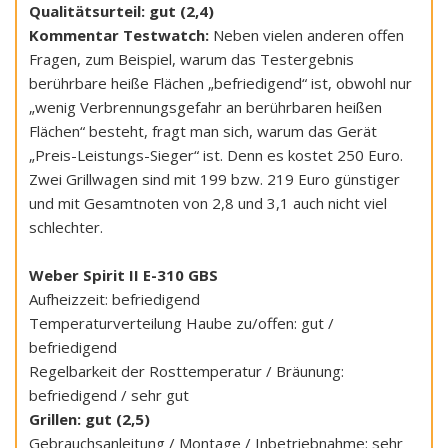
Qualitätsurteil: gut (2,4)
Kommentar Testwatch:
Neben vielen anderen offen
Fragen, zum Beispiel, warum das Testergebnis
berührbare heiße Flächen „befriedigend“ ist, obwohl nur
„wenig Verbrennungsgefahr an berührbaren heißen
Flächen“ besteht, fragt man sich, warum das Gerät
„Preis-Leistungs-Sieger“ ist. Denn es kostet 250 Euro.
Zwei Grillwagen sind mit 199 bzw. 219 Euro günstiger
und mit Gesamtnoten von 2,8 und 3,1 auch nicht viel
schlechter.
Weber Spirit II E-310 GBS
Aufheizzeit: befriedigend
Temperaturverteilung Haube zu/offen: gut /
befriedigend
Regelbarkeit der Rosttemperatur / Bräunung:
befriedigend / sehr gut
Grillen: gut (2,5)
Gebrauchsanleitung / Montage / Inbetriebnahme: sehr