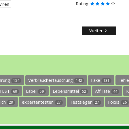
Rating:
Viren
Weiter
ührung
Verbrauchertäuschung
Fake
Fehl
154
142
131
TEST
Label
Lebensmittel
Affiliate
K
69
59
52
44
eich
expertentesten
Testsieger
Focus
29
27
27
26