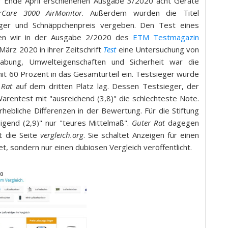
er Ende April erschienenen Ausgabe 3/2020 acht Geräte
rCare 3000 AirMonitor
. Außerdem wurden die Titel
ieger und Schnäppchenpreis vergeben. Den Test eines
n wir in der Ausgabe 2/2020 des
ETM Testmagazin
ärz 2020 in ihrer Zeitschrift
Test
eine Untersuchung von
habung, Umwelteigenschaften und Sicherheit war die
 mit 60 Prozent in das Gesamturteil ein. Testsieger wurde
 Rat
auf dem dritten Platz lag. Dessen Testsieger, der
rentest mit "ausreichend (3,8)" die schlechteste Note.
rhebliche Differenzen in der Bewertung. Für die Stiftung
igend (2,9)" nur "teures Mittelmaß".
Guter Rat
dagegen
bt die Seite
vergleich.org
. Sie schaltet Anzeigen für einen
et, sondern nur einen dubiosen Vergleich veröffentlicht.