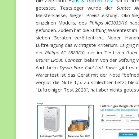
Die Zeitschrift
Haus & Garten Test
hat in ihr
getestet. Testsieger wurde der
Suntec Ai
Meisterklasse, Sieger Preis/Leistung, Öko-S
einzelnen Modells, des
Philips AC3033/10
habe
gefunden. Zudem hat die Stiftung Warentest im M
sieben Geräten veröffentlicht. Neben Hand
Luftreinigung das wichtigste Kriterium. Es ging
der
Philips AC 2889/10
, der im Test von
Guter
Beurer LR500 Connect,
bekam von der Stiftung Wa
Auch beim
Dyson Pure Cool Link Tower
gibt es e
Warentest ist das Gerät mit der Note "befried
vergibt die Note 1,5. Zu schlechter Letzt blei
"Luftreiniger Test 2020", hat aber nichts getest