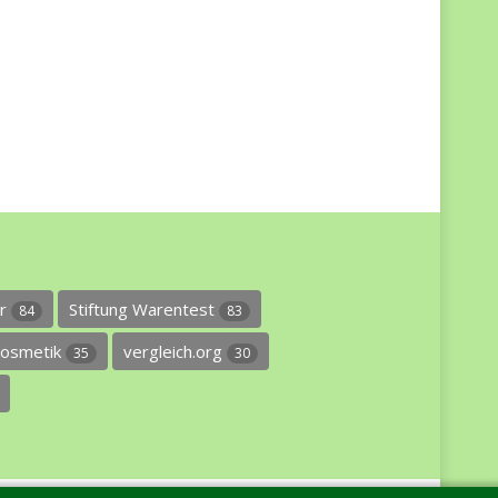
er
Stiftung Warentest
84
83
osmetik
vergleich.org
35
30