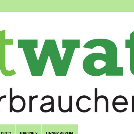
USST?
PRESSE
UNSER VEREIN