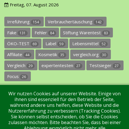
Freitag, 07. August 2026
Irreführung
Verbrauchertäuschung
154
142
Fake
Fehler
Stiftung Warentest
131
84
83
ÖKO-TEST
Label
Lebensmittel
69
59
52
Affiliate
Kosmetik
vergleich.org
44
35
30
Vergleich
expertentesten
Testsieger
29
27
27
Focus
26
Wir nutzen Cookies auf unserer Website. Einige von
ihnen sind essenziell für den Betrieb der Seite,
während andere uns helfen, diese Website und die
Nutzererfahrung zu verbessern (Tracking Cookies).
Sie können selbst entscheiden, ob Sie die Cookies
Impressum
Datenschutz
Über uns
Kontakt
zulassen möchten. Bitte beachten Sie, dass bei einer
Ablehnung womöglich nicht mehr alle