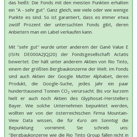
das heißt: Die Fonds mit den meisten Punkten erhalten
ein "A - sehr gut". Ganz gleich, wie viele oder wie wenige
Punkte es sind. So ist garantiert, dass es immer etwa
zwölf Prozent der untersuchten Fonds gibt, deren
Anbietern man ein Label verkaufen kann.
Mit "sehr gut" wurde unter anderem der Gané Value E
(ISIN: DE000A2JQJ20) der Fondsgesellschaft Actatis
bewertet. Der hält unter anderem Aktien von Rio Tinto,
einem der größten Bergbaukonzerne der Welt. Im Fonds
sind auch Aktien der Google Mutter Alphabet, deren
Produkt, die Google-Suche, jedes Jahr ein paar
hunderttausend Tonnen CO
verursacht. Bis vor kurzem
2
hielt er auch noch Aktien des Glyphosat-Herstellers
Bayer. Wie solche Unternehmen bepunktet werden,
wollten wir von der österreichischen Firma Mountain-
View Data wissen, die für
€uro am Sonntag
die
Bepunktung vornimmt. Sie schrieb uns:
"Bergbaukonzerne wie die Rio Tinto Group fallen nicht in