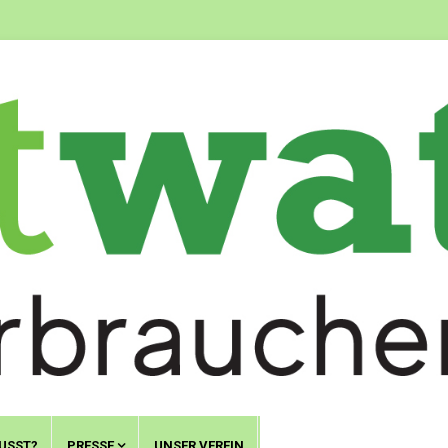
USST?
PRESSE
UNSER VEREIN