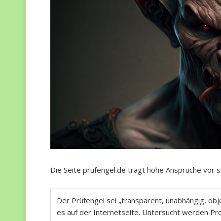
Die Seite prüfengel.de trägt hohe Ansprüche vor si
Der Prüfengel sei „transparent, unabhängig, obje
es auf der Internetseite. Untersucht werden Pr