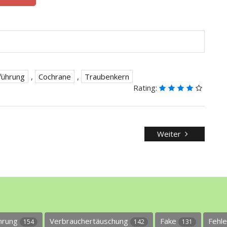
führung
,
Cochrane
,
Traubenkern
Rating:
Weiter
ührung
Verbrauchertäuschung
Fake
Fehl
154
142
131