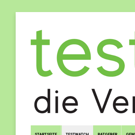
STARTSEITE
TESTWATCH
RATGEBER
GEW