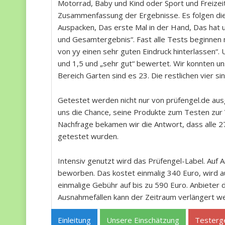
Motorrad, Baby und Kind oder Sport und Freizeit.
Zusammenfassung der Ergebnisse. Es folgen die
Auspacken, Das erste Mal in der Hand, Das hat u
und Gesamtergebnis“. Fast alle Tests beginnen 
von yy einen sehr guten Eindruck hinterlassen“.
und 1,5 und „sehr gut“ bewertet. Wir konnten un
Bereich Garten sind es 23. Die restlichen vier si
Getestet werden nicht nur von prüfengel.de aus
uns die Chance, seine Produkte zum Testen zur V
Nachfrage bekamen wir die Antwort, dass alle 2
getestet wurden.
Intensiv genutzt wird das Prüfengel-Label. Au
beworben. Das kostet einmalig 340 Euro, wird a
einmalige Gebühr auf bis zu 590 Euro. Anbieter 
Ausnahmefällen kann der Zeitraum verlängert wer
Einleitung
Unsere Einschätzung
Testerg