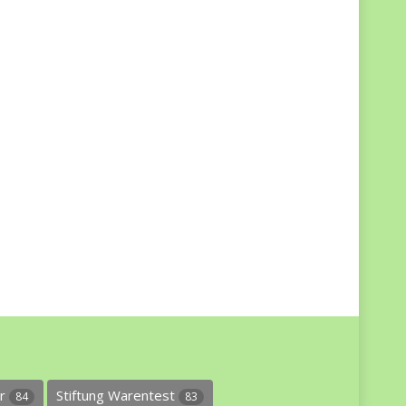
er
Stiftung Warentest
84
83