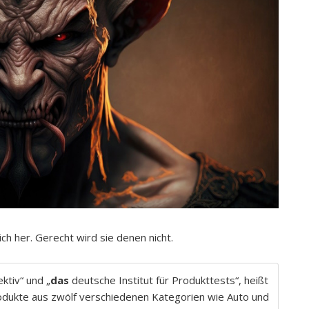
ch her. Gerecht wird sie denen nicht.
ktiv“ und „
das
deutsche Institut für Produkttests“, heißt
odukte aus zwölf verschiedenen Kategorien wie Auto und