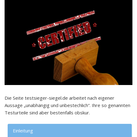
Die Seite testsieger-siegel.de arbeitet nach eigener
Aussage „unabhängig und unbestechlich“. Ihre so genannten
Testurteile sind aber bestenfalls obskur.
Einleitung