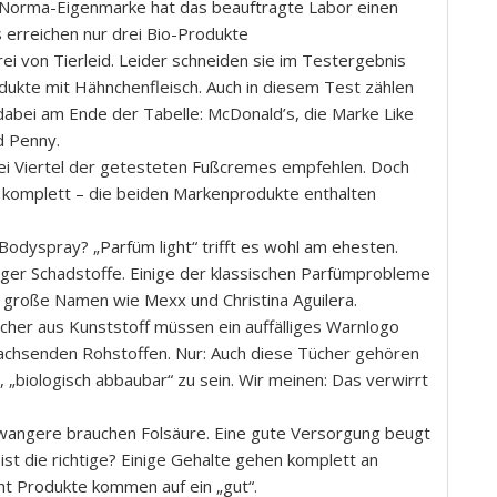
 Norma-Eigenmarke hat das beauftragte Labor einen
 erreichen nur drei Bio-Produkte
ei von Tierleid. Leider schneiden sie im Testergebnis
rodukte mit Hähnchenfleisch. Auch in diesem Test zählen
 dabei am Ende der Tabelle: McDonald’s, die Marke Like
d Penny.
rei Viertel der getesteten Fußcremes empfehlen. Doch
 komplett – die beiden Markenprodukte enthalten
 Bodyspray? „Parfüm light“ trifft es wohl am ehesten.
iger Schadstoffe. Einige der klassischen Parfümprobleme
 große Namen wie Mexx und Christina Aguilera.
ücher aus Kunststoff müssen ein auffälliges Warnlogo
achsenden Rohstoffen. Nur: Auch diese Tücher gehören
, „biologisch abbaubar“ zu sein. Wir meinen: Das verwirrt
hwangere brauchen Folsäure. Eine gute Versorgung beugt
ist die richtige? Einige Gehalte gehen komplett an
ht Produkte kommen auf ein „gut“.