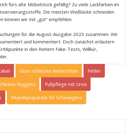
rich fürs alte Möbelstück gefällig? Zu viele Lackfarben im
onservierungsstoffe. Die meisten Weißlacke schneiden
en können wir mit „gut“ empfehlen.
rsuchungen für die August-Ausgabe 2023 zusammen. Wir
okumentiert und kommentiert. Doch zunächst erläutern
ritikpunkte in den Reitern Fake-Tests, Willkür,
ler.
tabel
Gute schlechte Nachrichten
Fehler
Chicken Nuggets
Fußpflege mit Urea
s
Vitaminpräparate für Schwangere