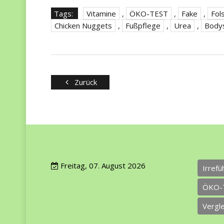
Tags:
Vitamine
,
ÖKO-TEST
,
Fake
,
Fol
Chicken Nuggets
,
Fußpflege
,
Urea
,
Body
Zurück
Freitag, 07. August 2026
Irref
ÖKO-
Vergl