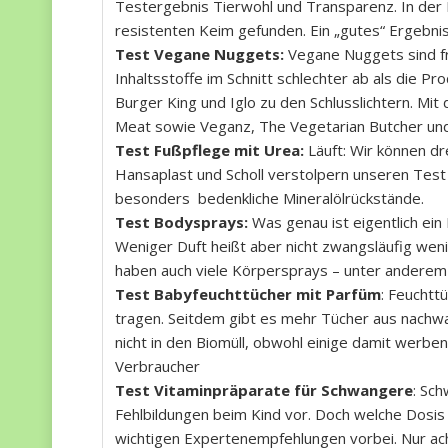
Testergebnis Tierwohl und Transparenz. In der
resistenten Keim gefunden. Ein „gutes“ Ergebnis
Test Vegane Nuggets:
Vegane Nuggets sind fr
Inhaltsstoffe im Schnitt schlechter ab als die P
Burger King und Iglo zu den Schlusslichtern. Mit
Meat sowie Veganz, The Vegetarian Butcher un
Test Fußpflege mit Urea:
Läuft: Wir können d
Hansaplast und Scholl verstolpern unseren Test
besonders bedenkliche Mineralölrückstände.
Test Bodysprays:
Was genau ist eigentlich ein
Weniger Duft heißt aber nicht zwangsläufig wen
haben auch viele Körpersprays – unter anderem
Test Babyfeuchttücher mit Parfüm
: Feuchtt
tragen. Seitdem gibt es mehr Tücher aus nachw
nicht in den Biomüll, obwohl einige damit werben
Verbraucher
Test Vitaminpräparate für Schwangere
: Sc
Fehlbildungen beim Kind vor. Doch welche Dosis 
wichtigen Expertenempfehlungen vorbei. Nur ac