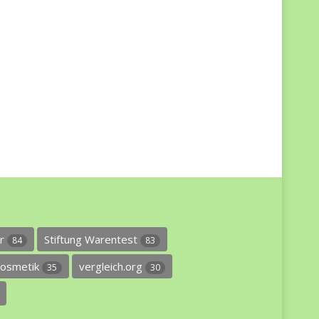
er
Stiftung Warentest
84
83
osmetik
vergleich.org
35
30