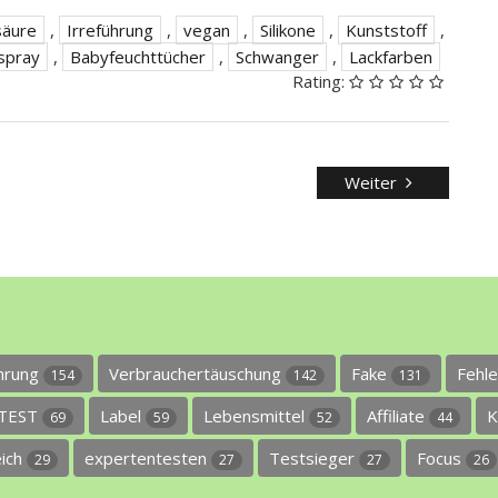
säure
,
Irreführung
,
vegan
,
Silikone
,
Kunststoff
,
spray
,
Babyfeuchttücher
,
Schwanger
,
Lackfarben
Rating:
Weiter
ührung
Verbrauchertäuschung
Fake
Fehl
154
142
131
TEST
Label
Lebensmittel
Affiliate
K
69
59
52
44
eich
expertentesten
Testsieger
Focus
29
27
27
26