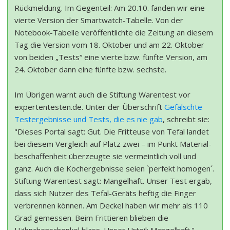
Rückmeldung. Im Gegenteil: Am 20.10. fanden wir eine
vierte Version der Smartwatch-Tabelle. Von der
Notebook-Tabelle veröffentlichte die Zeitung an diesem
Tag die Version vom 18. Oktober und am 22. Oktober
von beiden „Tests“ eine vierte bzw. fünfte Version, am
24. Oktober dann eine fünfte bzw. sechste.
Im Übrigen warnt auch die Stiftung Warentest vor
expertentesten.de. Unter der Überschrift
Gefälschte
Test­ergeb­nisse und Tests, die es nie gab
, schreibt sie:
"Dieses Portal sagt: Gut. Die Fritteuse von Tefal landet
bei diesem Vergleich auf Platz zwei – im Punkt Material­
beschaffenheit über­zeugte sie vermeintlich voll und
ganz. Auch die Kocher­gebnisse seien `perfekt homogen´.
Stiftung Warentest sagt: Mangelhaft. Unser Test ergab,
dass sich Nutzer des Tefal-Geräts heftig die Finger
verbrennen können. Am Deckel haben wir mehr als 110
Grad gemessen. Beim Frittieren blieben die