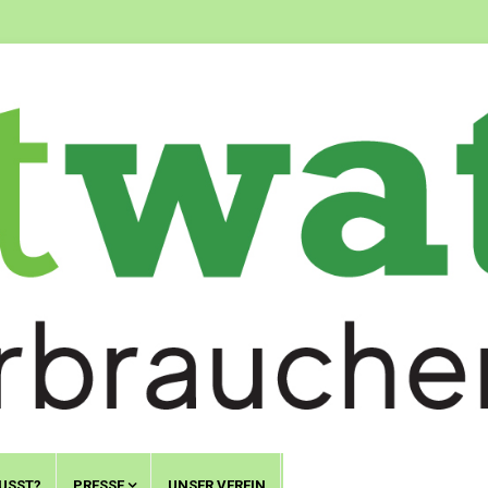
USST?
PRESSE
UNSER VEREIN