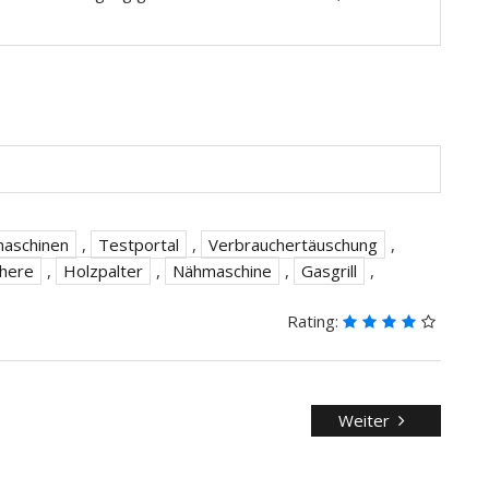
maschinen
,
Testportal
,
Verbrauchertäuschung
,
here
,
Holzpalter
,
Nähmaschine
,
Gasgrill
,
Rating:
Weiter