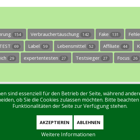
ührung
Verbrauchertäuschung
Fake
Fehl
154
142
131
TEST
Label
Lebensmittel
Affiliate
K
69
59
52
44
eich
expertentesten
Testsieger
Focus
29
27
27
26
en sind essenziell für den Betrieb der Seite, während ande
ntakt
Tags
Unterstützen Sie uns!
Login
eiden, ob Sie die Cookies zulassen möchten. Bitte beachten
Funktionalitäten der Seite zur Verfügung stehen.
AKZEPTIEREN
ABLEHNEN
Weitere Informationen