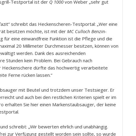
grill-Testportal ist der
Q 1000
von Weber „sehr gut
fazit“ schreibt das Heckenscheren-Testportal: „Wer eine
rät besitzen möchte, ist mit der
MC Culloch Benzin-
 für eine einwandfreie Funktion ist die Pflege und die
maximal 20 Millimeter Durchmesser besitzen, können von
wältigt werden. Dank des ausreichenden
re Stunden kein Problem. Bei Gebrauch nach
 Heckenschere dürfte das hochwertig verarbeitete
te Ferne rücken lassen.“
taubsauger mit Beutel und trotzdem unser Testsieger. Er
reicht und auch bei den restlichen Kriterien spielt er im
o erhalten Sie hier einen Markenstaubsauger, der keine
estportal.
 und schreibt: „Wir bewerten ehrlich und unabhängig.
ei zur Verfügung gestellt worden sein sollte, so wurde