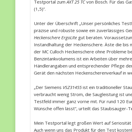
Testportal zum
AXT 25 TC
von Bosch. Für das Gas
(1,5)“.
Unter der Überschrift „Unser persönliches Test
präzise und robuste sowie ein zuverlässiges Ge
Heckenschere ErgoLIte
gut beraten. Voraussetzung
Instandhaltung der Heckenschere. Äste die bis 
der MC Culloch Heckenschere ohne Probleme be
Benzintankvolumens ist ein Arbeiten über mehre
Händlerangaben und entsprechender Pflege der
Gerät den nächsten Heckenscherenverkauf in wei
„Der Siemens
VSZ31455
ist ein traditioneller S
verbraucht wenig Strom, die Saugleistung ist uner
Testfeld immer ganz vorne mit. Für rund 120 Eur
Wünsche offen lässt“, urteilt das Staubsauger-T
Mein Testportal legt großen Wert auf Seriosität
Auch wenn uns das Produkt für den Test kostenfr