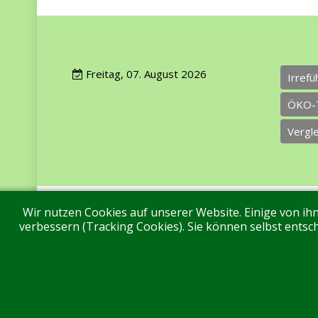
Freitag, 07. August 2026
Irref
ÖKO-
Vergl
Wir nutzen Cookies auf unserer Website. Einige von ihn
Impressum
Datenschutz
Über uns
Ko
verbessern (Tracking Cookies). Sie können selbst entsch
Aktuell sind 496 Gäste und keine Mitglieder online