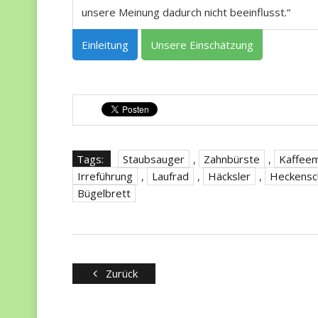
unsere Meinung dadurch nicht beeinflusst.“
Einleitung
Unsere Einschätzung
Tags:
Staubsauger
,
Zahnbürste
,
Kaffee
Irreführung
,
Laufrad
,
Häcksler
,
Heckensc
Bügelbrett
Zurück