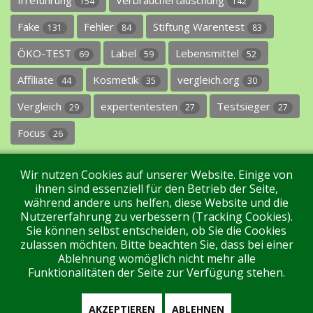
154
142
Fake
Fehler
Stiftung Warentest
131
84
83
ÖKO-TEST
Label
Lebensmittel
69
59
52
Affiliate
Kosmetik
vergleich.org
44
35
30
Vergleich
expertentesten
Testsieger
29
27
27
Focus
26
Wir nutzen Cookies auf unserer Website. Einige von
ihnen sind essenziell für den Betrieb der Seite,
während andere uns helfen, diese Website und die
Nutzererfahrung zu verbessern (Tracking Cookies).
Sie können selbst entscheiden, ob Sie die Cookies
Impressum
Datenschutz
Über uns
Kontakt
zulassen möchten. Bitte beachten Sie, dass bei einer
Ablehnung womöglich nicht mehr alle
Funktionalitäten der Seite zur Verfügung stehen.
Tags
Unterstützen Sie uns!
Login
AKZEPTIEREN
ABLEHNEN