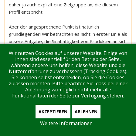
daher ja auch explizit eine Zielgruppe an, die diesem
Profil entspricht.
Aber der angesprochene Punkt ist natürlich
grundlegender! Wir betrachten es nicht in erster Linie als
unsere Aufgabe, die Sinnhaftigkeit von Produkten an sich
zu bewerten, sondern wollen Nutzer:innen, die bereits
Wir nutzen Cookies auf unserer Website. Einige von
aktiv auf der Suche nach einem entsprechenden Angebot
ihnen sind essenziell für den Betrieb der Seite,
sind, helfen, das beste Angebot für ihre Bedürfnisse zu
während andere uns helfen, diese Website und die
finden. Und in diesem Fall können (und müssen) wir
Nutzererfahrung zu verbessern (Tracking Cookies).
Sie können selbst entscheiden, ob Sie die Cookies
natürlich die verfügbaren Produkte anhand der ihnen
zulassen möchten. Bitte beachten Sie, dass bei einer
innewohnenden Maßstäbe messen, vergleichen und
Ablehnung womöglich nicht mehr alle
bewerten. Zudem veröffentlichen wir in jedem Fall auch
Funktionalitäten der Seite zur Verfügung stehen.
transparent die Preise, Vertragskonditionen und
Produktmerkmale und kehren Schwächen nicht unter den
AKZEPTIEREN
ABLEHNEN
Teppich. So bewerben wir die Produkte nicht stumpf,
sondern geben unseren Leser:innen die Möglichkeit, für
Weitere Informationen
sich selbst eine Entscheidung darüber zu treffen, ob das