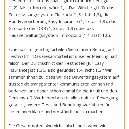
Gesamturteil für das Saal Digital Fotobuch ‘sehr gut
(1,2)’ falsch. Korrekt wäre 1,4. Das Gleiche gilt für das
Zeiterfassungssystem Clockodo (1,8 statt 1,3), die
Handyversicherung Easy Insurance (1,4 statt 1,3), das
Girokonto der DKB (1,6 statt 1,3) oder das
Hausverwaltungssystem Immocloud (1,1 statt 1,0).”
Scheinbar folgerichtig urteilen Sie in Ihrem Beitrag auf
Testwatch: “Das Gesamturteil ist unserer Meinung nach
falsch. Der Durchschnitt der Testnoten [für Easy
Insurance] ist 1,36, also gerundet 1,4, nicht 1,3.” Wir
stimmen Ihnen zu, dass wir das Bewertungssystem auf
trusted.de transparenter kommunizieren können und
bedanken uns daher schon einmal für die Kritik und den
Denkanstoß. Wir haben bereits alles dafür in Bewegung
gesetzt, unsere Test- und Benotungsverfahren für
Leser:innen klarer und verständlicher zu machen.
Die Gesamtnoten sind nicht falsch, auch wenn wir