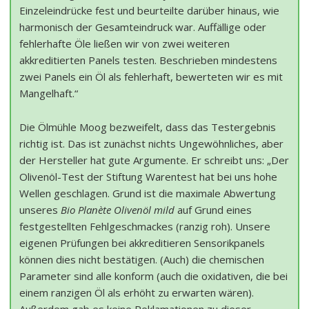
Einzeleindrücke fest und beurteilte darüber hinaus, wie
harmonisch der Gesamteindruck war. Auffällige oder
fehlerhafte Öle ließen wir von zwei weiteren
akkreditierten Panels testen. Beschrieben mindestens
zwei Panels ein Öl als fehlerhaft, bewerteten wir es mit
Mangelhaft.“
Die Ölmühle Moog bezweifelt, dass das Testergebnis
richtig ist. Das ist zunächst nichts Ungewöhnliches, aber
der Hersteller hat gute Argumente. Er schreibt uns: „Der
Olivenöl-Test der Stiftung Warentest hat bei uns hohe
Wellen geschlagen. Grund ist die maximale Abwertung
unseres
Bio Planète Olivenöl mild
auf Grund eines
festgestellten Fehlgeschmackes (ranzig roh). Unsere
eigenen Prüfungen bei akkreditieren Sensorikpanels
können dies nicht bestätigen. (Auch) die chemischen
Parameter sind alle konform (auch die oxidativen, die bei
einem ranzigen Öl als erhöht zu erwarten wären).
Außerdem gab es keine Reklamationen zu dieser