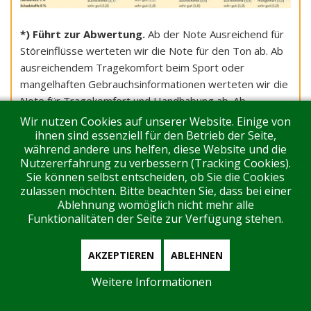
*) Führt zur Abwertung.
Ab der Note Ausreichend für
Störeinflüsse werteten wir die Note für den Ton ab. Ab
ausreichendem Tragekomfort beim Sport oder
mangelhaften Gebrauchsinformationen werteten wir die
Note für Tragekomfort und Handhabung ab. Ab
ausreichender Haltbarkeit werteten wir das
Wir nutzen Cookies auf unserer Website. Einige von
Qualitätsurteil ab.
ihnen sind essenziell für den Betrieb der Seite,
während andere uns helfen, diese Website und die
1) Diese voreingestellten Bedienmöglichkeiten lassen
Nutzererfahrung zu verbessern (Tracking Cookies).
sich bei manchen Modellen per App ändern oder
Sie können selbst entscheiden, ob Sie die Cookies
austauschen. 2) Preis laut Anbieter-Webseite. 3) Sowohl
zulassen möchten. Bitte beachten Sie, dass bei einer
die beiliegende wie auch die online verfügbare Anleitung
Ablehnung womöglich nicht mehr alle
enthält nur sehr wenige Informationen. 4) Akku vom
Funktionalitäten der Seite zur Verfügung stehen.
Nutzer wechselbar. 5) Nach den Falltests zeigte sich bei
zwei von drei Prüfmustern ein Totalschaden, eines war
AKZEPTIEREN
ABLEHNEN
nur noch sehr eingeschränkt nutzbar.
Weitere Informationen