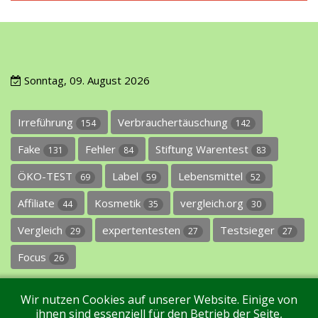
Sonntag, 09. August 2026
Irreführung
Verbrauchertäuschung
154
142
Fake
Fehler
Stiftung Warentest
131
84
83
ÖKO-TEST
Label
Lebensmittel
69
59
52
Affiliate
Kosmetik
vergleich.org
44
35
30
Vergleich
expertentesten
Testsieger
29
27
27
Focus
26
Wir nutzen Cookies auf unserer Website. Einige von
ihnen sind essenziell für den Betrieb der Seite,