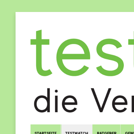
STARTSEITE
TESTWATCH
RATGEBER
GEW