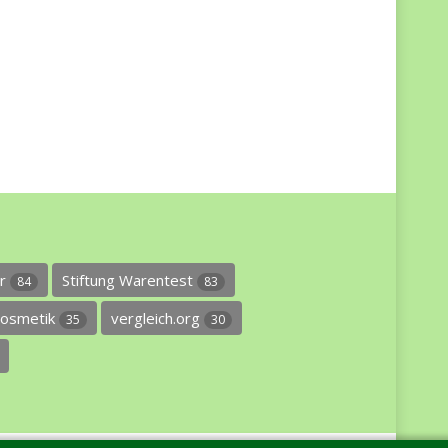
er
Stiftung Warentest
84
83
osmetik
vergleich.org
35
30