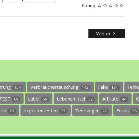
Rating:
Weiter
ührung
Verbrauchertäuschung
Fake
Fehl
154
142
131
TEST
Label
Lebensmittel
Affiliate
K
69
59
52
44
eich
expertentesten
Testsieger
Focus
29
27
27
26