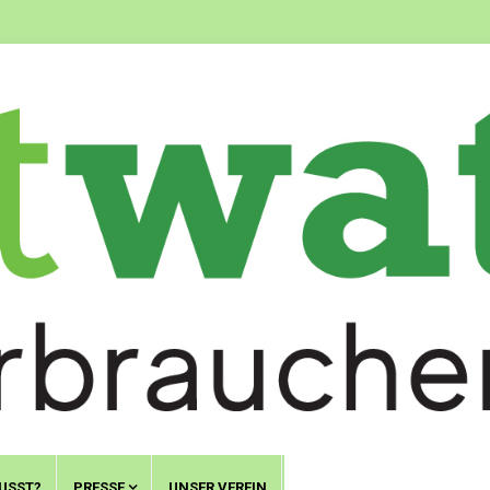
USST?
PRESSE
UNSER VEREIN