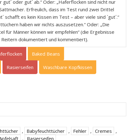
gut´ oder gut´ ab.“ Oder: „Haferflocken sind nicht nur
attmacher. Erfreulich, dass im Test rund zwei Drittel
t´ schafft es kein Kissen im Test – aber viele sind `gut´.“
tüchern haben wir nichts auszusetzen.“ Oder: „Die
tel für Männer können wir empfehlen“ (die Ergebnisse
n Reitern dokumentiert und kommentiert).
ferflocken
Baked Beans
Rasierseifen
Waschbare Kopfkissen
httücher
,
Babyfeuchttücher
,
Fehler
,
Cremes
,
Apfelsaft
,
Rasierseifen