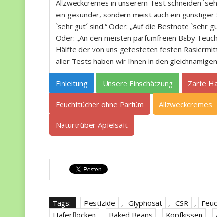
Allzweckcremes in unserem Test schneiden `sehr 
ein gesunder, sondern meist auch ein günstiger S
`sehr gut´ sind.“ Oder: „Auf die Bestnote `sehr gu
Oder: „An den meisten parfümfreien Baby-Feucht
Hälfte der von uns getesteten festen Rasiermit
aller Tests haben wir Ihnen in den gleichnamige
Einleitung
Unsere Einschätzung
Zarte Ha
Feuchttücher ohne Parfüm
Allzweckcremes
Naturtrüber Apfelsaft
Tags:
Pestizide
,
Glyphosat
,
CSR
,
Feuc
Haferflocken
,
Baked Beans
,
Kopfkissen
,