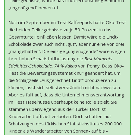
Teilergebnisse, wurde das Lindt-Produkt insgesamt mit
„ungenügend“ bewertet.
Noch im September im Test Kaffeepads hatte Öko-Test
die beiden Teilergebnisse zu je 50 Prozent in das
Gesamturteil einfließen lassen. Damit wäre die Lindt-
Schokolade zwar auch nicht „gut“, aber nur eine von drei
„mangelhaften“. Die einzige „ungenügende“ wäre wegen
ihrer hohen Schadstoffbelastung die
Best Moments
Edelbitter-Schokolade, 74 % Kakao
von Penny. Dass Öko-
Test die Bewertungssystematik nur geändert hat, um
die Schlagzeile „Ausgerechnet Lindt“ produzieren zu
können, lässt sich selbstverständlich nicht nachweisen.
Aber es fällt auf, dass die Unternehmensverantwortung
im Test Haselnüsse überhaupt keine Rolle spielt. Sie
stammen überwiegend aus der Türkei. Dort ist
Kinderarbeit offiziell verboten. Doch schuften laut
Schätzungen des türkischen Statistikinstitutes 200.000
Kinder als Wanderarbeiter von Sonnen- auf bis -