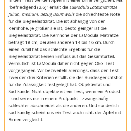
In dem Test werden Äpfel mit einer Birne verglichen. Mit
"befriedigend (2,6)" erhält die
LaModula Latexmatratze
Julian, medium, Bezug Baumwolle
die schlechteste Note
für die Biegeelastizität. Die ist abhängig von der
Kernhöhe. Je größer sie ist, desto geinger ist die
Biegeelastizität. Die Kernhöhe der LaModula-Matratze
beträgt 18 cm, bei allen anderen 14 bis 16 cm. Durch
einen Zufall hat das schlechte Ergebnis für die
Biegeelastizität keinen Einfluss auf das Gesamturteil.
Vermutlich ist LaModula daher nicht gegen Öko-Test
vorgegangen. Wir bezweifeln allerdings, dass der Test
zwei der drei Kriterien erfüllt, die der Bundesgerichtshof
für die Zulässigkeit festgelegt hat: Objektivität und
Sachkunde. Nicht objektiv ist ein Test, wenn ein Produkt
- und sei es nur in einem Prüfpunkt - zwangsläufig
schlechter abschneidet als die anderen. Und sonderlich
sachkundig scheint uns ein Test auch nicht, der Äpfel mit
Birnen vergleicht.