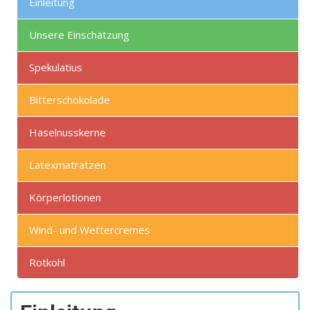
Einleitung
Unsere Einschätzung
Spekulatius
Bitterschokolade
Haselnusskerne
Latexmatratzen
Körperlotionen
Wind- und Wettercremes
Rotkohl