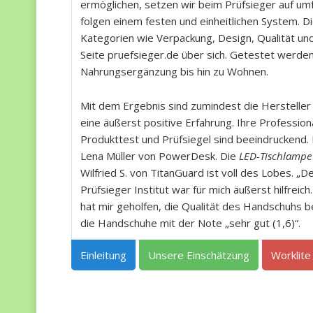
ermöglichen, setzen wir beim Prüfsieger auf um
folgen einem festen und einheitlichen System. 
Kategorien wie Verpackung, Design, Qualität un
Seite pruefsieger.de über sich. Getestet werd
Nahrungsergänzung bis hin zu Wohnen.
Mit dem Ergebnis sind zumindest die Hersteller
eine äußerst positive Erfahrung. Ihre Professio
Produkttest und Prüfsiegel sind beeindruckend. 
Lena Müller von PowerDesk. Die
LED-Tischlampe
Wilfried S. von TitanGuard ist voll des Lobes. 
Prüfsieger Institut war für mich äußerst hilfrei
hat mir geholfen, die Qualität des Handschuhs 
die Handschuhe mit der Note „sehr gut (1,6)“.
Einleitung
Unsere Einschätzung
Worklite