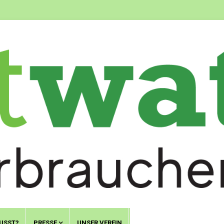
USST?
PRESSE
UNSER VEREIN