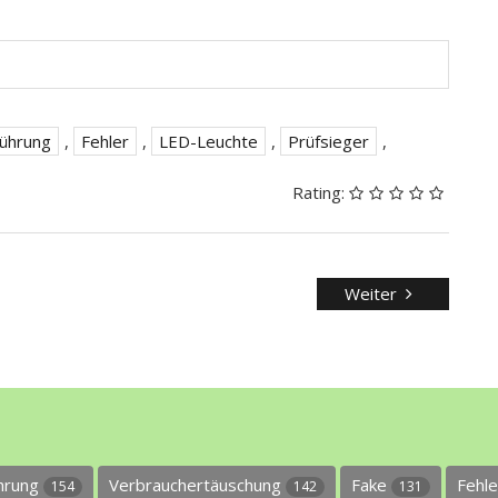
führung
,
Fehler
,
LED-Leuchte
,
Prüfsieger
,
Rating:
Weiter
ührung
Verbrauchertäuschung
Fake
Fehl
154
142
131