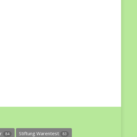
er
Stiftung Warentest
84
83