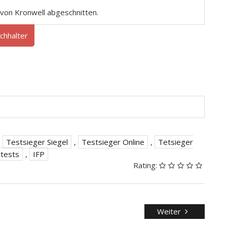
von Kronwell abgeschnitten.
chhalter
,
Testsieger Siegel
,
Testsieger Online
,
Tetsieger
ttests
,
IFP
Rating:
Weiter