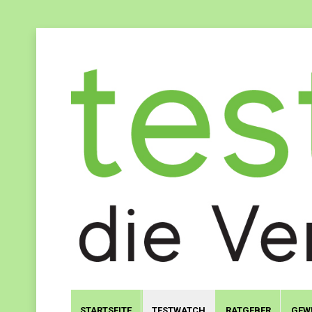
STARTSEITE
TESTWATCH
RATGEBER
GEW