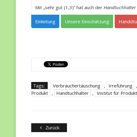
Mit „sehr gut (1,3)“ hat auch der
Handtuchhalter
Einleitung
Unsere Einschätzung
Handdtu
Tags:
Verbrauchertäuschung
,
Irreführung
Produkt
,
Handtuchhalter
,
Institut für Produk
Zurück