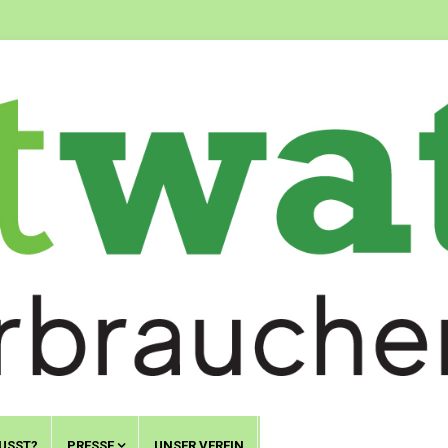
USST?
PRESSE
UNSER VEREIN