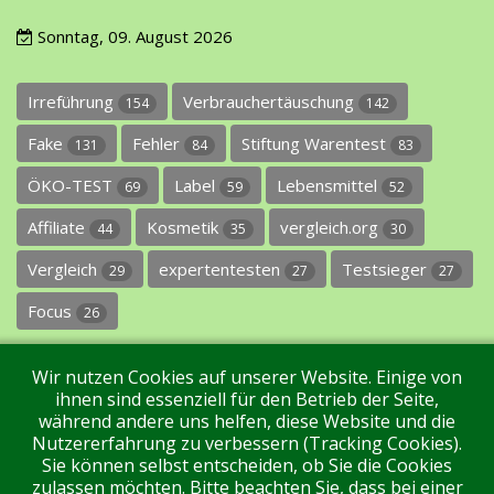
Sonntag, 09. August 2026
Irreführung
Verbrauchertäuschung
154
142
Fake
Fehler
Stiftung Warentest
131
84
83
ÖKO-TEST
Label
Lebensmittel
69
59
52
Affiliate
Kosmetik
vergleich.org
44
35
30
Vergleich
expertentesten
Testsieger
29
27
27
Focus
26
Wir nutzen Cookies auf unserer Website. Einige von
ihnen sind essenziell für den Betrieb der Seite,
während andere uns helfen, diese Website und die
Nutzererfahrung zu verbessern (Tracking Cookies).
Sie können selbst entscheiden, ob Sie die Cookies
Impressum
Datenschutz
Über uns
Kontakt
zulassen möchten. Bitte beachten Sie, dass bei einer