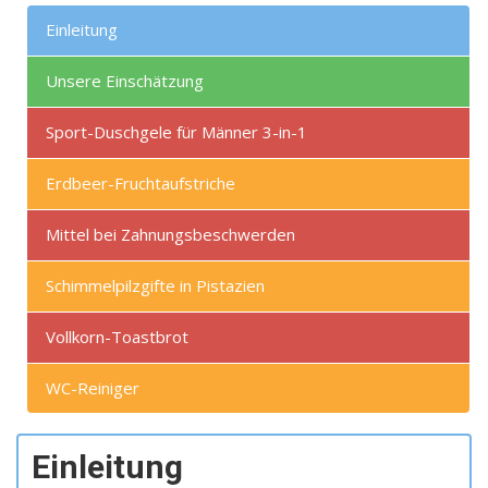
Einleitung
Unsere Einschätzung
Sport-Duschgele für Männer 3-in-1
Erdbeer-Fruchtaufstriche
Mittel bei Zahnungsbeschwerden
Schimmelpilzgifte in Pistazien
Vollkorn-Toastbrot
WC-Reiniger
Einleitung