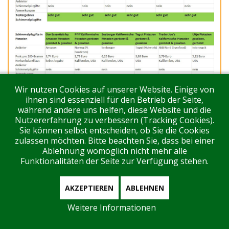
Wir nutzen Cookies auf unserer Website. Einige von
ihnen sind essenziell für den Betrieb der Seite,
Fett gedruckt
sind Mängel.
während andere uns helfen, diese Website und die
Anmerkungen:
1) Laut Anbieter ist das Produkt
Nutzererfahrung zu verbessern (Tracking Cookies).
mittlerweile mit neuem Layout im Handel, erkennbar am
Sie können selbst entscheiden, ob Sie die Cookies
neu aufgedruckten Nutri-Score.
zulassen möchten. Bitte beachten Sie, dass bei einer
Ablehnung womöglich nicht mehr alle
Funktionalitäten der Seite zur Verfügung stehen.
Vollkorn-Toastbrot
AKZEPTIEREN
ABLEHNEN
Weitere Informationen