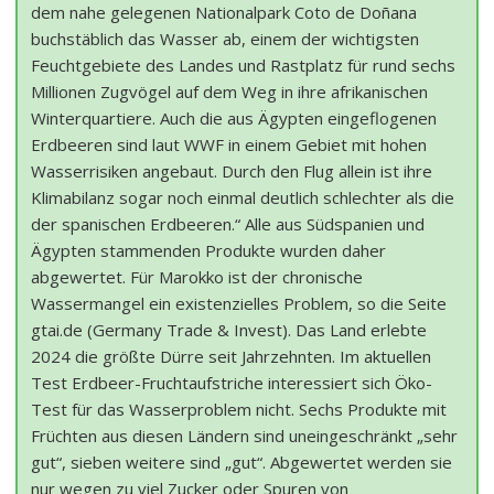
dem nahe gelegenen Nationalpark Coto de Doñana
buchstäblich das Wasser ab, einem der wichtigsten
Feuchtgebiete des Landes und Rastplatz für rund sechs
Millionen Zugvögel auf dem Weg in ihre afrikanischen
Winterquartiere. Auch die aus Ägypten eingeflogenen
Erdbeeren sind laut WWF in einem Gebiet mit hohen
Wasserrisiken angebaut. Durch den Flug allein ist ihre
Klimabilanz sogar noch einmal deutlich schlechter als die
der spanischen Erdbeeren.“ Alle aus Südspanien und
Ägypten stammenden Produkte wurden daher
abgewertet. Für Marokko ist der chronische
Wassermangel ein existenzielles Problem, so die Seite
gtai.de (Germany Trade & Invest). Das Land erlebte
2024 die größte Dürre seit Jahrzehnten. Im aktuellen
Test Erdbeer-Fruchtaufstriche interessiert sich Öko-
Test für das Wasserproblem nicht. Sechs Produkte mit
Früchten aus diesen Ländern sind uneingeschränkt „sehr
gut“, sieben weitere sind „gut“. Abgewertet werden sie
nur wegen zu viel Zucker oder Spuren von