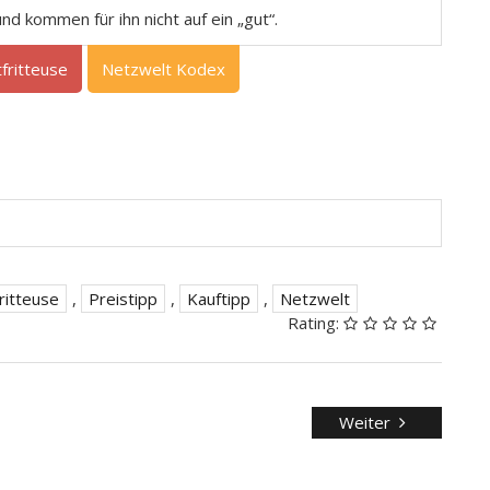
d kommen für ihn nicht auf ein „gut“.
tfritteuse
Netzwelt Kodex
ritteuse
,
Preistipp
,
Kauftipp
,
Netzwelt
Rating:
Weiter