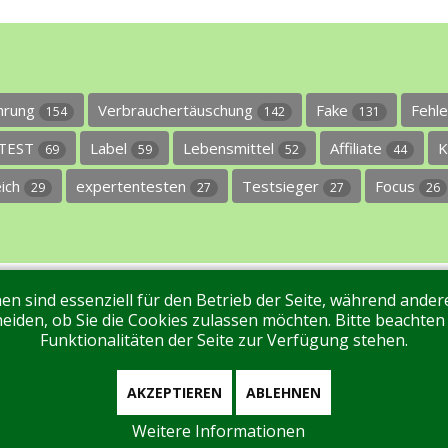
ührung
Verbrauchertäuschung
Fake
Fehl
154
142
131
TEST
Label
Lebensmittel
Affiliate
K
69
59
52
44
eich
expertentesten
Testsieger
Focus
29
27
27
26
en sind essenziell für den Betrieb der Seite, während ande
ntakt
Tags
Unterstützen Sie uns!
Login
eiden, ob Sie die Cookies zulassen möchten. Bitte beachten
Funktionalitäten der Seite zur Verfügung stehen.
AKZEPTIEREN
ABLEHNEN
Weitere Informationen