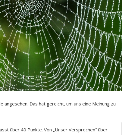
de angesehen. Das hat gereicht, um uns eine Meinung zu
fasst über 40 Punkte. Von „Unser Versprechen“ über