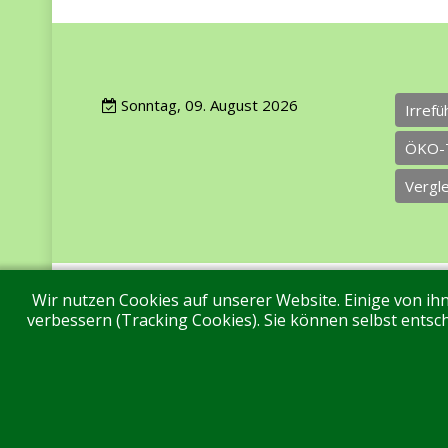
Sonntag, 09. August 2026
Irref
ÖKO-
Vergl
Wir nutzen Cookies auf unserer Website. Einige von ihn
Impressum
Datenschutz
Über uns
Ko
verbessern (Tracking Cookies). Sie können selbst entsch
Aktuell sind 145 Gäste und keine Mitglieder online