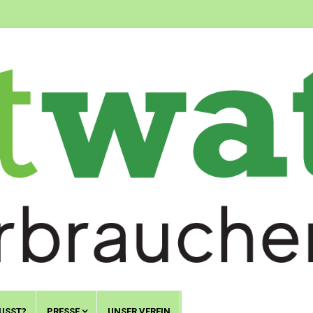
USST?
PRESSE
UNSER VEREIN