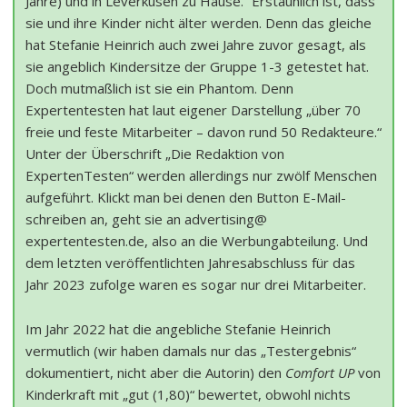
Jahre) und in Leverkusen zu Hause.“ Erstaunlich ist, dass
sie und ihre Kinder nicht älter werden. Denn das gleiche
hat Stefanie Heinrich auch zwei Jahre zuvor gesagt, als
sie angeblich Kindersitze der Gruppe 1-3 getestet hat.
Doch mutmaßlich ist sie ein Phantom. Denn
Expertentesten hat laut eigener Darstellung „über 70
freie und feste Mitarbeiter – davon rund 50 Redakteure.“
Unter der Überschrift „Die Redaktion von
ExpertenTesten“ werden allerdings nur zwölf Menschen
aufgeführt. Klickt man bei denen den Button E-Mail-
schreiben an, geht sie an advertising@
expertentesten.de, also an die Werbungabteilung. Und
dem letzten veröffentlichten Jahresabschluss für das
Jahr 2023 zufolge waren es sogar nur drei Mitarbeiter.
Im Jahr 2022 hat die angebliche Stefanie Heinrich
vermutlich (wir haben damals nur das „Testergebnis“
dokumentiert, nicht aber die Autorin) den
Comfort UP
von
Kinderkraft mit „gut (1,80)“ bewertet, obwohl nichts