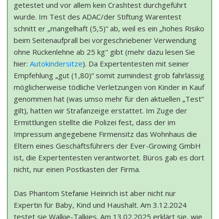
getestet und vor allem kein Crashtest durchgeführt
wurde. Im Test des ADAC/der Stiftung Warentest
schnitt er „mangelhaft (5,5)“ ab, weil es ein „hohes Risiko
beim Seitenaufprall bei vorgeschriebener Verwendung
ohne Rückenlehne ab 25 kg" gibt (mehr dazu lesen Sie
hier:
Autokindersitze
). Da Expertentesten mit seiner
Empfehlung „gut (1,80)“ somit zumindest grob fahrlässig
möglicherweise tödliche Verletzungen von Kinder in Kauf
genommen hat (was umso mehr für den aktuellen „Test“
gilt), hatten wir Strafanzeige erstattet. Im Zuge der
Ermittlungen stellte die Polizei fest, dass der im
Impressum angegebene Firmensitz das Wohnhaus die
Eltern eines Geschäftsführers der Ever-Growing GmbH
ist, die Expertentesten verantwortet. Büros gab es dort
nicht, nur einen Postkasten der Firma.
Das Phantom Stefanie Heinrich ist aber nicht nur
Expertin für Baby, Kind und Haushalt. Am 3.12.2024
testet sie Walkie-Talkies. Am 13.02.2025 erklärt sie, wie