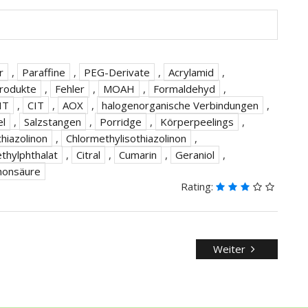
r
,
Paraffine
,
PEG-Derivate
,
Acrylamid
,
produkte
,
Fehler
,
MOAH
,
Formaldehyd
,
IT
,
CIT
,
AOX
,
halogenorganische Verbindungen
,
el
,
Salzstangen
,
Porridge
,
Körperpeelings
,
hiazolinon
,
Chlormethylisothiazolinon
,
ethylphthalat
,
Citral
,
Cumarin
,
Geraniol
,
honsäure
Rating:
Weiter