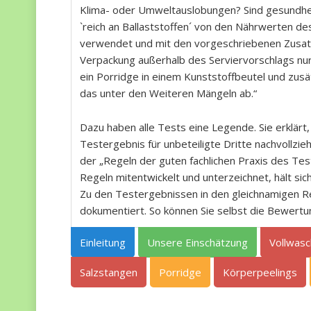
Klima- oder Umweltauslobungen? Sind gesundhe
`reich an Ballaststoffen´ von den Nährwerten de
verwendet und mit den vorgeschriebenen Zusatz
Verpackung außerhalb des Serviervorschlags nur F
ein Porridge in einem Kunststoffbeutel und zus
das unter den Weiteren Mängeln ab.“
Dazu haben alle Tests eine Legende. Sie erklär
Testergebnis für unbeteiligte Dritte nachvollzi
der „Regeln der guten fachlichen Praxis des Test
Regeln mitentwickelt und unterzeichnet, hält sic
Zu den Testergebnissen in den gleichnamigen Re
dokumentiert. So können Sie selbst die Bewert
Einleitung
Unsere Einschätzung
Vollwasc
Salzstangen
Porridge
Körperpeelings