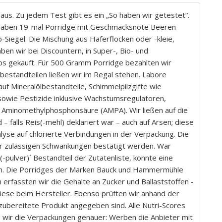
e aus. Zu jedem Test gibt es ein „So haben wir getestet“.
r haben 19-mal Porridge mit Geschmacksnote Beeren
-Siegel. Die Mischung aus Haferflocken oder -kleie,
en wir bei Discountern, in Super-, Bio- und
ps gekauft. Für 500 Gramm Porridge bezahlten wir
bestandteilen ließen wir im Regal stehen. Labore
uf Mineralölbestandteile, Schimmelpilzgifte wie
sowie Pestizide inklusive Wachstumsregulatoren,
 Aminomethylphosphonsäure (AMPA). Wir ließen auf die
 falls Reis(-mehl) deklariert war – auch auf Arsen; diese
lyse auf chlorierte Verbindungen in der Verpackung. Die
er zulässigen Schwankungen bestätigt werden. War
-pulver)´ Bestandteil der Zutatenliste, konnte eine
en. Die Porridges der Marken Bauck und Hammermühle
n erfassten wir die Gehalte an Zucker und Ballaststoffen -
diese beim Hersteller. Ebenso prüften wir anhand der
zubereitete Produkt angegeben sind. Alle Nutri-Scores
n wir die Verpackungen genauer: Werben die Anbieter mit