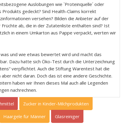
itsbezogene Auslobungen wie `Proteinquelle´ oder
s Produkts gedeckt? Sind Health-Claims korrekt
informationen versehen? Bilden die Anbieter auf der
rüchte ab, die in der Zutatenliste enthalten sind? Ist
ätzlich in einem Umkarton aus Pappe verpackt, werten wir
t, was und wie etwas bewertet wird und macht das
ehbar. Dazu hatte sich Öko-Test durch die Unterzeichnung
ens“ verpflichtet. Auch die Stiftung Warentest hat die
h aber nicht daran. Doch das ist eine andere Geschichte.
itern haben wir Ihnen dieses Mal auch alle Legenden
ungen nachrechnen.
hmittel
Zucker in Kinder-Milchprodukten
Haargele für Männer
Glasreiniger