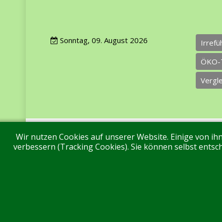
Sonntag, 09. August 2026
Irref
ÖKO-
Vergl
Wir nutzen Cookies auf unserer Website. Einige von ihn
Impressum
Datenschutz
Über uns
Ko
verbessern (Tracking Cookies). Sie können selbst entsch
Aktuell sind 129 Gäste und keine Mitglieder online