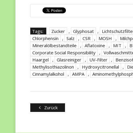
Tags:
Zucker
,
Glyphosat
,
Lichtschutzfilte
Chlorphensin
,
Salz
,
CSR
,
MOSH
,
Milch
Mineralölbestandteile
,
Aflatoxine
,
MIT
,
B
Corporate Social Responsibility
,
Vollwaschmitt
Haargel
,
Glasreiniger
,
UV-Filter
,
Benzisot
Methylisothiazolinon
,
Hydroxycitronellal
,
Di
Cinnamylalkohol
,
AMPA
,
Aminomethylphosp
Zurück