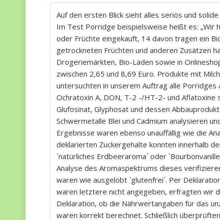
Auf den ersten Blick sieht alles seriös und solid
Im Test Porridge beispielsweise heißt es: „Wi
oder Früchte eingekauft, 14 davon tragen ein Bio
getrockneten Früchten und anderen Zusätzen hab
Drogeriemärkten, Bio-Läden sowie in Onlinesho
zwischen 2,65 und 8,69 Euro. Produkte mit Milch
untersuchten in unserem Auftrag alle Porridges a
Ochratoxin A, DON, T-2 -/HT-2- und Aflatoxine 
Glufosinat, Glyphosat und dessen Abbauprodukt
Schwermetalle Blei und Cadmium analysieren und –
Ergebnisse waren ebenso unauffällig wie die Ana
deklarierten Zuckergehalte konnten innerhalb d
`natürliches Erdbeeraroma´ oder `Bourbonvanille(
Analyse des Aromaspektrums dieses verifizier
waren wie ausgelobt `glutenfrei´. Per Deklaratio
waren letztere nicht angegeben, erfragten wir 
Deklaration, ob die Nährwertangaben für das un
waren korrekt berechnet. Schließlich überprüfte