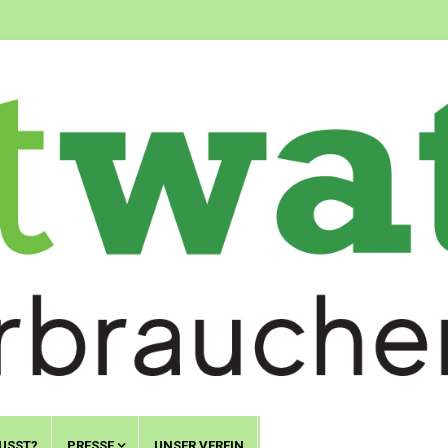
USST?
PRESSE
UNSER VEREIN