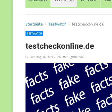
Startseite
Testwatch
testcheckonline.de
TESTWATCH
testcheckonline.de
Samstag, 02. Mai 2026
Zugriffe: 563