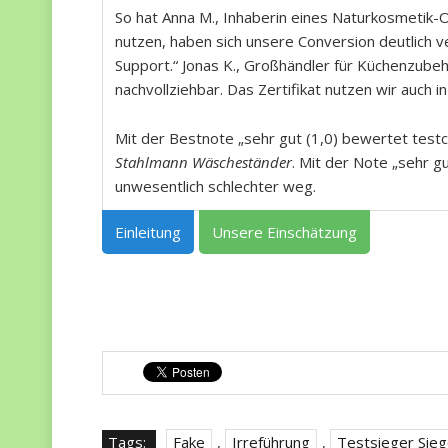
So hat Anna M., Inhaberin eines Naturkosmetik-O
nutzen, haben sich unsere Conversion deutlich 
Support.“ Jonas K., Großhändler für Küchenzubeh
nachvollziehbar. Das Zertifikat nutzen wir auch
Mit der Bestnote „sehr gut (1,0) bewertet testch
Stahlmann Wäscheständer
. Mit der Note „sehr 
unwesentlich schlechter weg.
Einleitung
Unsere Einschätzung
Tags:
Fake
,
Irreführung
,
Testsieger Sieg