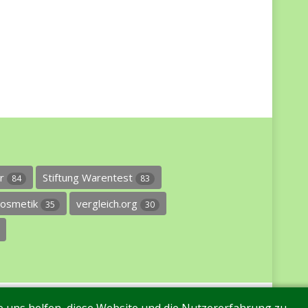
er
Stiftung Warentest
84
83
osmetik
vergleich.org
35
30