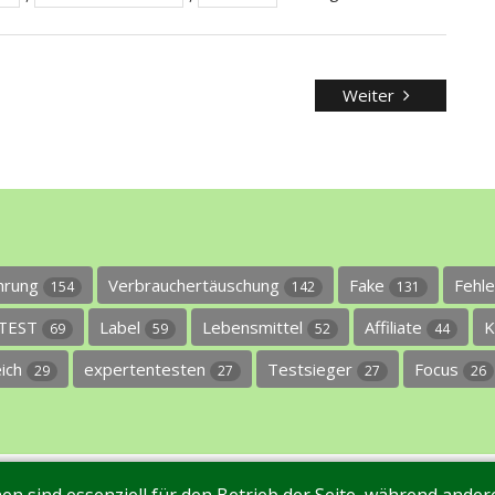
Weiter
ührung
Verbrauchertäuschung
Fake
Fehl
154
142
131
TEST
Label
Lebensmittel
Affiliate
K
69
59
52
44
eich
expertentesten
Testsieger
Focus
29
27
27
26