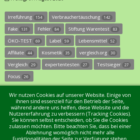
Irreführung
Verbrauchertäuschung
154
142
Fake
Fehler
Stiftung Warentest
131
84
83
ÖKO-TEST
Label
Lebensmittel
69
59
52
Affiliate
Kosmetik
vergleich.org
44
35
30
Vergleich
expertentesten
Testsieger
29
27
27
Focus
26
Wir nutzen Cookies auf unserer Website. Einige von
ihnen sind essenziell für den Betrieb der Seite,
während andere uns helfen, diese Website und die
Nutzererfahrung zu verbessern (Tracking Cookies).
Sie können selbst entscheiden, ob Sie die Cookies
Impressum
Datenschutz
Über uns
Kontakt
zulassen möchten. Bitte beachten Sie, dass bei einer
Ablehnung womöglich nicht mehr alle
Funktionalitäten der Seite zur Verfügung stehen.