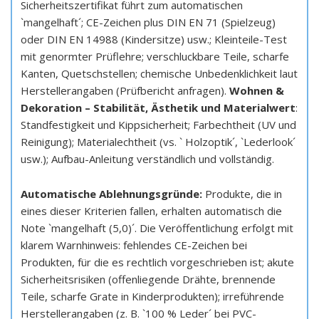
Sicherheitszertifikat führt zum automatischen
`mangelhaft´; CE-Zeichen plus DIN EN 71 (Spielzeug)
oder DIN EN 14988 (Kindersitze) usw.; Kleinteile-Test
mit genormter Prüflehre; verschluckbare Teile, scharfe
Kanten, Quetschstellen; chemische Unbedenklichkeit laut
Herstellerangaben (Prüfbericht anfragen).
Wohnen &
Dekoration – Stabilität, Ästhetik und Materialwert
:
Standfestigkeit und Kippsicherheit; Farbechtheit (UV und
Reinigung); Materialechtheit (vs. ` Holzoptik´, `Lederlook´
usw.); Aufbau-Anleitung verständlich und vollständig.
Automatische Ablehnungsgründe:
Produkte, die in
eines dieser Kriterien fallen, erhalten automatisch die
Note `mangelhaft (5,0)´. Die Veröffentlichung erfolgt mit
klarem Warnhinweis: fehlendes CE-Zeichen bei
Produkten, für die es rechtlich vorgeschrieben ist; akute
Sicherheitsrisiken (offenliegende Drähte, brennende
Teile, scharfe Grate in Kinderprodukten); irreführende
Herstellerangaben (z. B. `100 % Leder´ bei PVC-