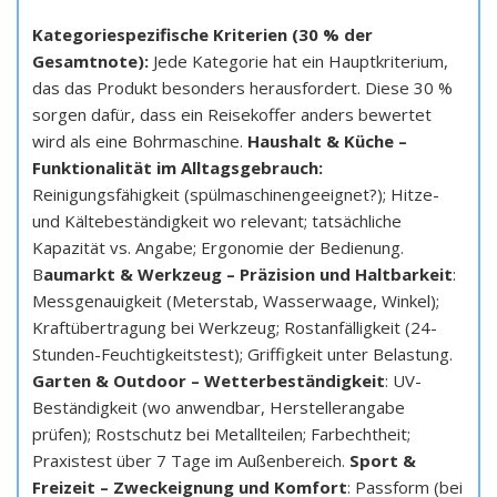
Kategoriespezifische Kriterien (30 % der
Gesamtnote):
Jede Kategorie hat ein Hauptkriterium,
das das Produkt besonders herausfordert. Diese 30 %
sorgen dafür, dass ein Reisekoffer anders bewertet
wird als eine Bohrmaschine.
Haushalt & Küche –
Funktionalität im Alltagsgebrauch:
Reinigungsfähigkeit (spülmaschinengeeignet?); Hitze-
und Kältebeständigkeit wo relevant; tatsächliche
Kapazität vs. Angabe; Ergonomie der Bedienung.
B
aumarkt & Werkzeug – Präzision und Haltbarkeit
:
Messgenauigkeit (Meterstab, Wasserwaage, Winkel);
Kraftübertragung bei Werkzeug; Rostanfälligkeit (24-
Stunden-Feuchtigkeitstest); Griffigkeit unter Belastung.
Garten & Outdoor – Wetterbeständigkeit
: UV-
Beständigkeit (wo anwendbar, Herstellerangabe
prüfen); Rostschutz bei Metallteilen; Farbechtheit;
Praxistest über 7 Tage im Außenbereich.
Sport &
Freizeit – Zweckeignung und Komfort
: Passform (bei