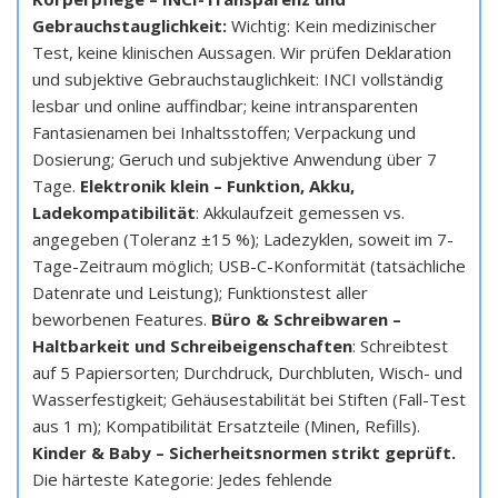
Gebrauchstauglichkeit:
Wichtig: Kein medizinischer
Test, keine klinischen Aussagen. Wir prüfen Deklaration
und subjektive Gebrauchstauglichkeit: INCI vollständig
lesbar und online auffindbar; keine intransparenten
Fantasienamen bei Inhaltsstoffen; Verpackung und
Dosierung; Geruch und subjektive Anwendung über 7
Tage.
Elektronik klein – Funktion, Akku,
Ladekompatibilität
: Akkulaufzeit gemessen vs.
angegeben (Toleranz ±15 %); Ladezyklen, soweit im 7-
Tage-Zeitraum möglich; USB-C-Konformität (tatsächliche
Datenrate und Leistung); Funktionstest aller
beworbenen Features.
Büro & Schreibwaren –
Haltbarkeit und Schreibeigenschaften
: Schreibtest
auf 5 Papiersorten; Durchdruck, Durchbluten, Wisch- und
Wasserfestigkeit; Gehäusestabilität bei Stiften (Fall-Test
aus 1 m); Kompatibilität Ersatzteile (Minen, Refills).
Kinder & Baby – Sicherheitsnormen strikt geprüft.
Die härteste Kategorie: Jedes fehlende