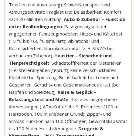
Textilien und Ausrüstung); Schweißtransport und
Atmungsaktivität; Traglast und Belastbarkeit; Komfort
nach 30 Minuten Nutzung.
Auto & Zubehör – Funktion
unter Realbedingungen
: Passgenauigkeit bei
angegebenen Fahrzeugmodellen; Hitze- und Kältetest
(−5 °C bis +60 °C simuliert); Vibrations- und
Rüttelsicherheit; Normkonformität (z. B. StVZO bei
verbautem Zubehör).
Haustier – Sicherheit und
Tiergerechtigkeit
: Schadstofffreiheit der Materialien
(Herstellerangaben geprüft); keine verschluckbaren
Kleinteile bei Spielzeug; Belastbarkeit bei Leinen und
Geschirren; Geruchs- und Geschmacksneutralität (bei
Näpfen und Spielzeug).
Reise & Gepäck –
Belastungstest und Maße
: Reale vs. angegebene
Abmessungen (IATA-Kofferlehre); Rollentest (100 m
Hartboden, 100 m unebener Grund); Zipper- und
Schloss-Funktion nach 100 Öffnungen; Gewichtskapazität
bis 120 % der Herstellerangabe.
Drogerie &
Körperpflege – INCI-Transparenz und