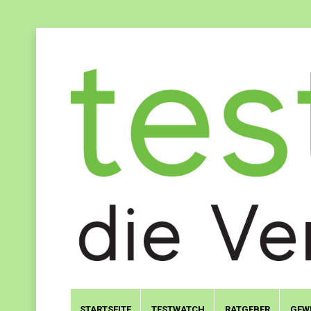
STARTSEITE
TESTWATCH
RATGEBER
GEW