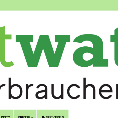
USST?
PRESSE
UNSER VEREIN