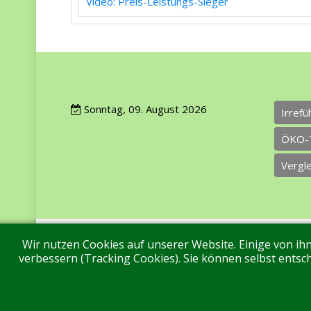
Video: Preis-Leistungs-Sieger
Sonntag, 09. August 2026
Irref
ÖKO-
Vergl
Wir nutzen Cookies auf unserer Website. Einige von ihn
Impressum
Datenschutz
Über uns
Ko
verbessern (Tracking Cookies). Sie können selbst entsch
Aktuell sind 59 Gäste und keine Mitglieder online