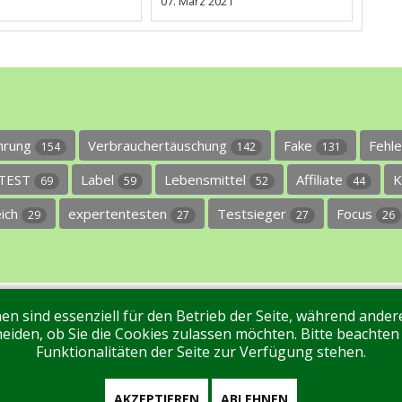
07. März 2021
ührung
Verbrauchertäuschung
Fake
Fehl
154
142
131
TEST
Label
Lebensmittel
Affiliate
K
69
59
52
44
eich
expertentesten
Testsieger
Focus
29
27
27
26
en sind essenziell für den Betrieb der Seite, während ande
ntakt
Tags
Unterstützen Sie uns!
Login
eiden, ob Sie die Cookies zulassen möchten. Bitte beachten
Funktionalitäten der Seite zur Verfügung stehen.
AKZEPTIEREN
ABLEHNEN