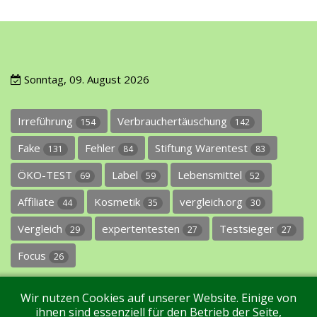
Sonntag, 09. August 2026
Irreführung
Verbrauchertäuschung
154
142
Fake
Fehler
Stiftung Warentest
131
84
83
ÖKO-TEST
Label
Lebensmittel
69
59
52
Affiliate
Kosmetik
vergleich.org
44
35
30
Vergleich
expertentesten
Testsieger
29
27
27
Focus
26
Wir nutzen Cookies auf unserer Website. Einige von
ihnen sind essenziell für den Betrieb der Seite,