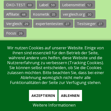
ÖKO-TEST
Label
Lebensmittel
69
59
52
Affiliate
Kosmetik
vergleich.org
44
35
30
Vergleich
expertentesten
Testsieger
29
27
27
Focus
26
Wir nutzen Cookies auf unserer Website. Einige von
ihnen sind essenziell für den Betrieb der Seite,
während andere uns helfen, diese Website und die
Nutzererfahrung zu verbessern (Tracking Cookies).
Sie können selbst entscheiden, ob Sie die Cookies
Impressum
Datenschutz
Über uns
Kontakt
zulassen möchten. Bitte beachten Sie, dass bei einer
Ablehnung womöglich nicht mehr alle
Funktionalitäten der Seite zur Verfügung stehen.
Tags
Unterstützen Sie uns!
Login
AKZEPTIEREN
ABLEHNEN
Weitere Informationen
Aktuell sind 74 Gäste und keine Mitglieder online