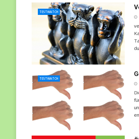
V
TESTWATCH
ve
Ka
Ta
du
G
TESTWATCH
Di
fü
un
en