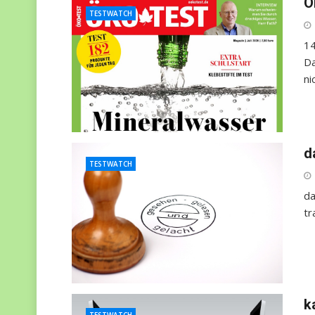
Ö
TESTWATCH
14
Da
ni
d
TESTWATCH
da
tr
k
TESTWATCH