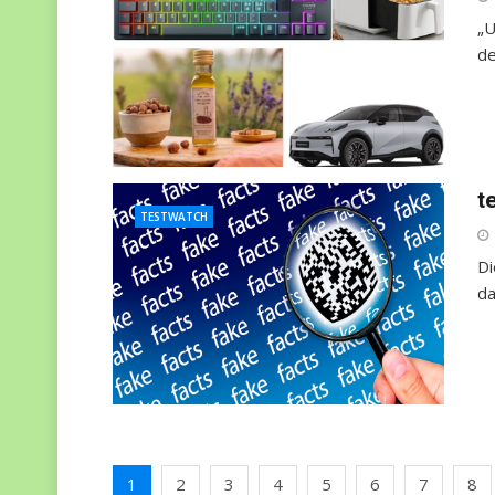
„U
de
t
TESTWATCH
Di
da
1
2
3
4
5
6
7
8