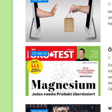
ka
un
ha
Ö
TESTWATCH
Es
es
um
de
Ök
w
TESTWATCH