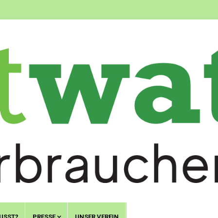
USST?
PRESSE
UNSER VEREIN