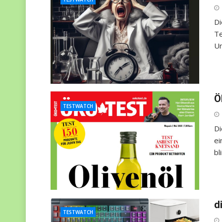
Di
Te
Un
Ö
TESTWATCH
Di
ei
bl
d
TESTWATCH